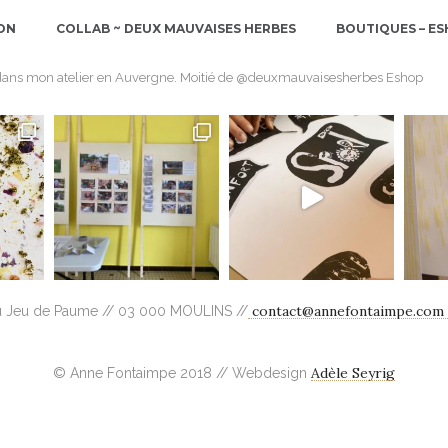
ON
COLLAB ~ DEUX MAUVAISES HERBES
BOUTIQUES – E
é dans mon atelier en Auvergne.
Moitié de @deuxmauvaisesherbes
Eshop
contact@annefontaimpe.com
u Jeu de Paume // 03 000 MOULINS //
Adèle Seyrig
© Anne Fontaimpe 2018 // Webdesign